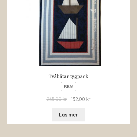
Tvåbåtar tygpack
REA!
265.00
kr
132.00
kr
Läs mer