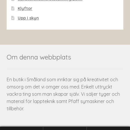
Klyftor
Upp i skyn
Om denna webbplats
En butik i Småland som inriktar sig på kreativitet och
omsorg om det vi omger oss med. Enkelt uttryckt
vackra ting som man skapar själv. Vi säljer tyger och
material för lappteknik samt Pfaff symaskiner och
tillbehör.