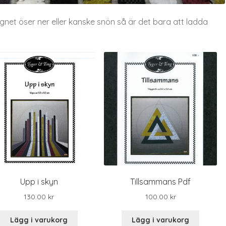
egnet öser ner eller kanske snön så är det bara att ladda
Upp i skyn
Tillsammans Pdf
130.00
kr
100.00
kr
Lägg i varukorg
Lägg i varukorg