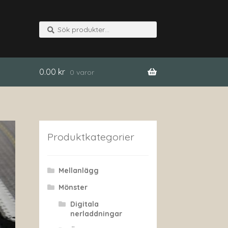
Sök
Sök
efter:
0.00
kr
0 varor
Produktkategorier
Mellanlägg
Mönster
Digitala
nerladdningar