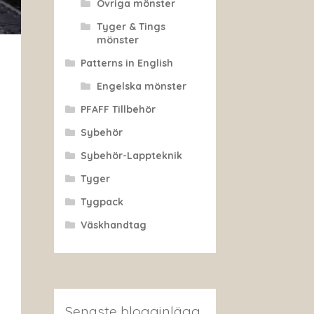
Övriga mönster
Tyger & Tings
mönster
Patterns in English
Engelska mönster
PFAFF Tillbehör
Sybehör
Sybehör-Lappteknik
Tyger
Tygpack
Väskhandtag
Senaste blogginlägg