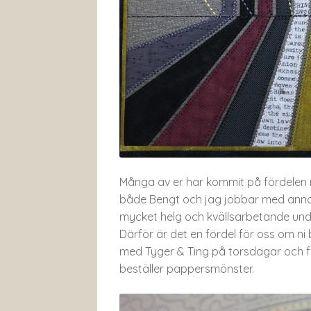
Många av er har kommit på fördelen m
både Bengt och jag jobbar med annat 
mycket helg och kvällsarbetande und
Därför är det en fördel för oss om ni
med Tyger & Ting på torsdagar och fre
beställer pappersmönster.