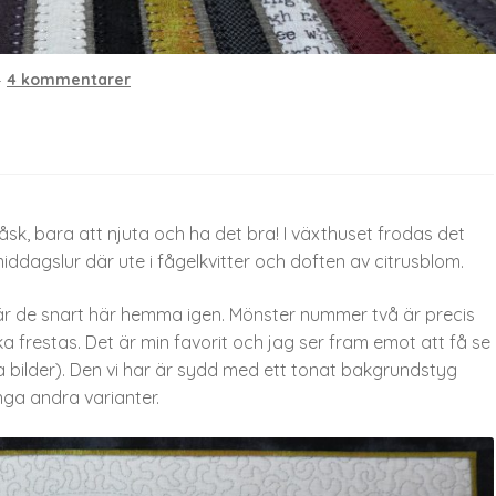
—
4 kommentarer
 påsk, bara att njuta och ha det bra! I växthuset frodas det
iddagslur där ute i fågelkvitter och doften av citrusblom.
u är de snart här hemma igen. Mönster nummer två är precis
ka frestas. Det är min favorit och jag ser fram emot att få se
na bilder). Den vi har är sydd med ett tonat bakgrundstyg
ga andra varianter.