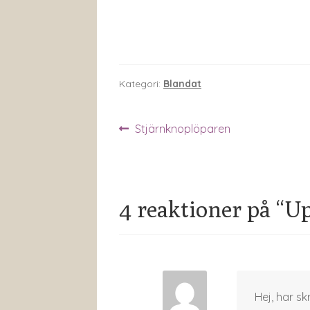
Kategori:
Blandat
Inläggsnavigering
Föregående
Stjärnknoplöparen
inlägg:
4 reaktioner på “
Up
Hej, har sk