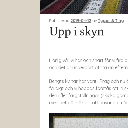
Publicerad
2019-04-12
av
Tyger & Ting
Upp i skyn
Härlig vår vi har och snart får vi fira
och det är underbart att ta sin efterm
Bengts kviltar har varit i Prag och n
färdigt och vi hoppas förstås att ni s
den i fler färgställningar (skicka gär
men det går såklart att använda mån