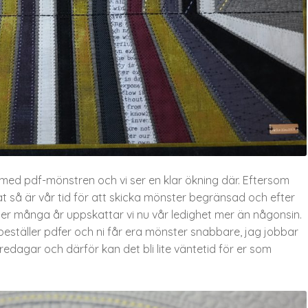
ed pdf-mönstren och vi ser en klar ökning där. Eftersom
så är vår tid för att skicka mönster begränsad och efter
er många år uppskattar vi nu vår ledighet mer än någonsin.
 beställer pdfer och ni får era mönster snabbare, jag jobbar
dagar och därför kan det bli lite väntetid för er som