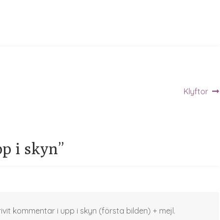
Nästa
Klyftor
inlägg:
p i skyn
”
rivit kommentar i upp i skyn (första bilden) + mejl.