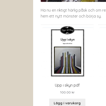
Ha nu en riktigt härlig påsk och om r
hem ett nytt mönster och börja sy.
Upp i skyn pdf
100.00
kr
Lägg i varukorg