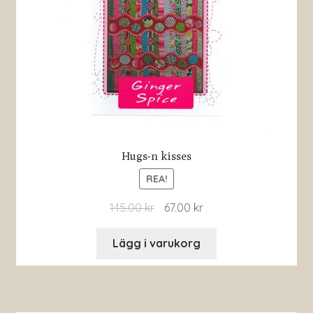
Hugs-n kisses
REA!
145.00
kr
67.00
kr
Lägg i varukorg