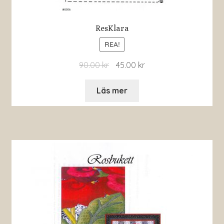
ResKlara
REA!
90.00
kr
45.00
kr
Läs mer