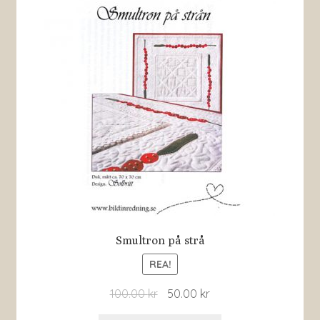
Smultron på strå
REA!
100.00
kr
50.00
kr