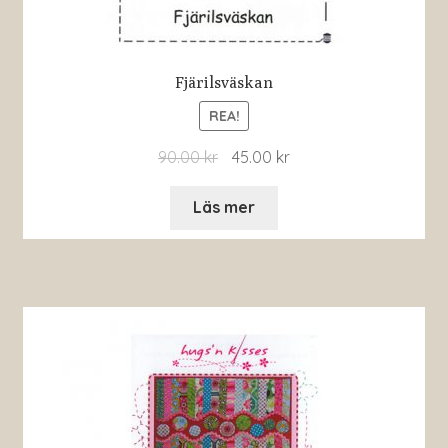
Fjärilsväskan
REA!
90.00
kr
45.00
kr
Läs mer