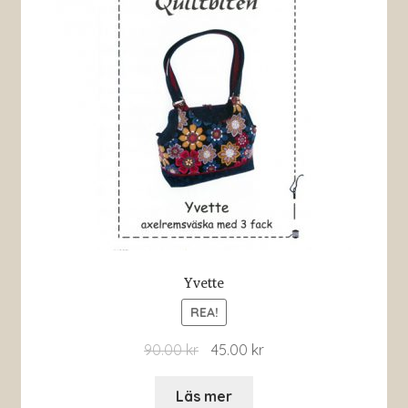
Yvette
REA!
90.00
kr
45.00
kr
Läs mer