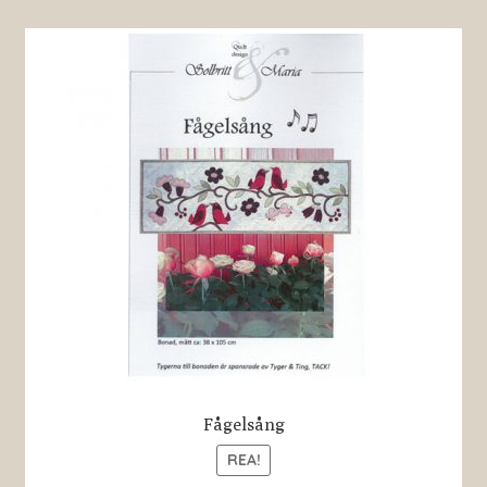
Fågelsång
REA!