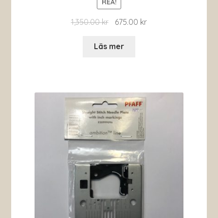
REA!
1,350.00
kr
675.00
kr
Läs mer