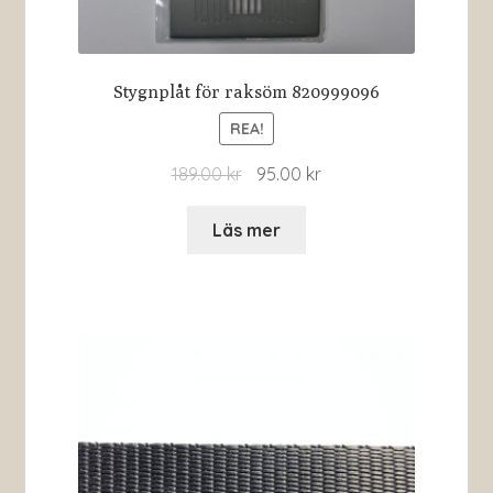
Stygnplåt för raksöm 820999096
REA!
189.00
kr
95.00
kr
Läs mer