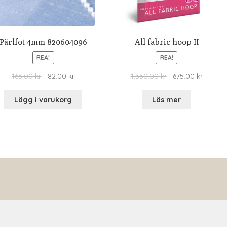
Pärlfot 4mm 820604096
All fabric hoop II
REA!
REA!
165.00
kr
82.00
kr
1,350.00
kr
675.00
kr
Lägg i varukorg
Läs mer