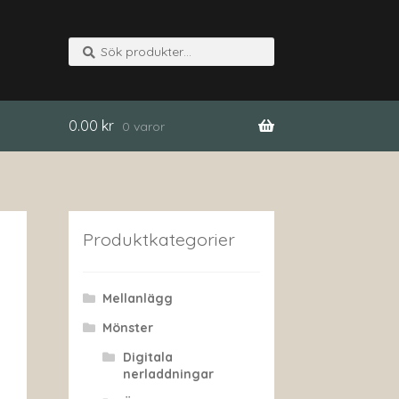
Sök
Sök
efter:
0.00
kr
0 varor
Produktkategorier
Mellanlägg
Mönster
Digitala
nerladdningar