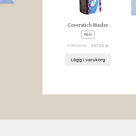
Coverstich Binder
REA!
1,195.00
kr
597.00
kr
Lägg i varukorg