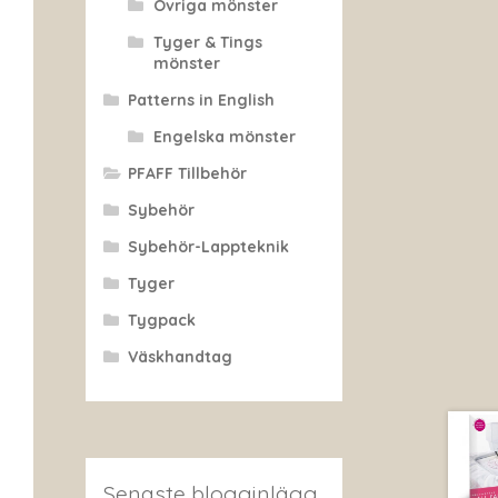
Övriga mönster
Tyger & Tings
mönster
Patterns in English
Engelska mönster
PFAFF Tillbehör
Sybehör
Sybehör-Lappteknik
Tyger
Tygpack
Väskhandtag
Senaste blogginlägg