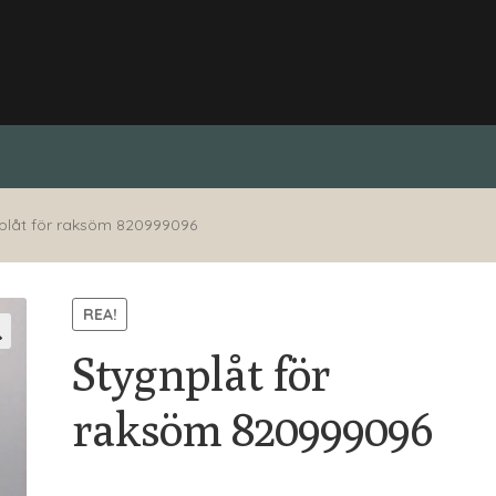
plåt för raksöm 820999096
REA!
Stygnplåt för
raksöm 820999096