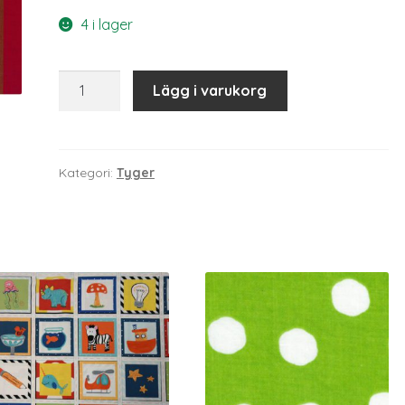
4 i lager
R2375
Lägg i varukorg
mängd
Kategori:
Tyger