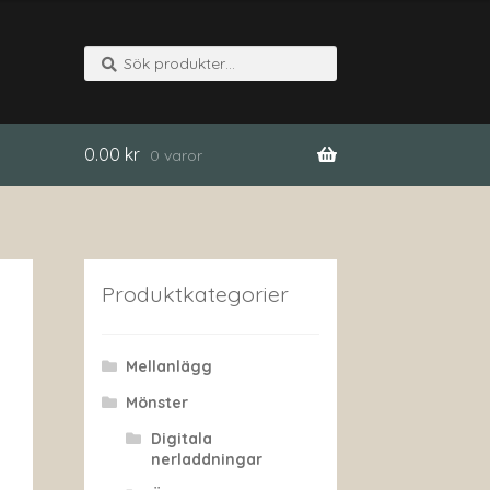
Sök
Sök
efter:
0.00
kr
0 varor
Produktkategorier
Mellanlägg
Mönster
Digitala
nerladdningar