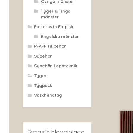
Övriga mönster
Tyger & Tings
mönster
Patterns in English
Engelska mönster
PFAFF Tillbehör
Sybehör
Sybehör-Lappteknik
Tyger
Tygpack
Väskhandtag
Senaste blogginlägg