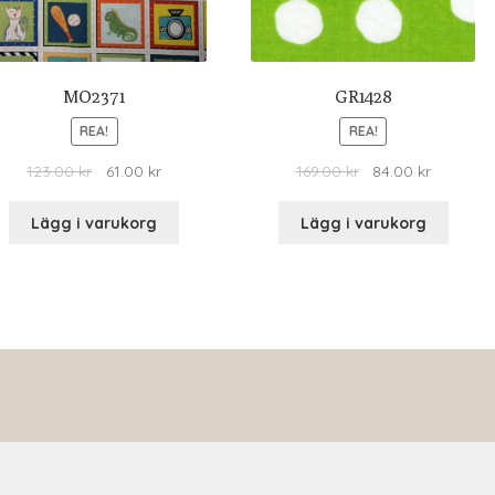
MO2371
GR1428
REA!
REA!
123.00
kr
61.00
kr
169.00
kr
84.00
kr
Lägg i varukorg
Lägg i varukorg