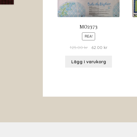
MO2373
REA!
125.00
kr
62.00
kr
Lägg i varukorg