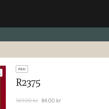
REA!
R2375
169.00
kr
84.00
kr