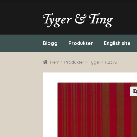
Hoppa
Hoppa
till
till
navigering
innehåll
Blogg
Produkter
English site
Hem
Produkter
Tyger
R2375