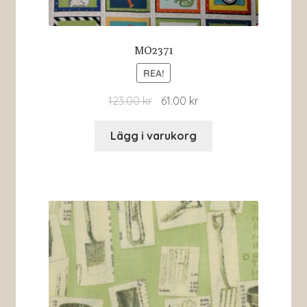
MO2371
REA!
123.00
kr
61.00
kr
Lägg i varukorg