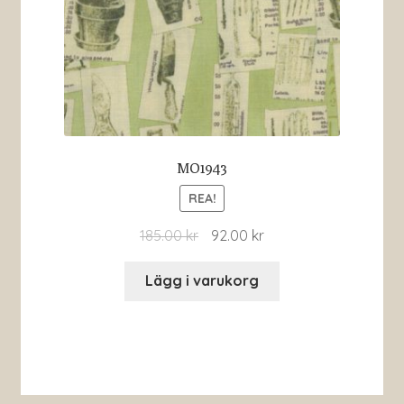
MO1943
REA!
185.00
kr
92.00
kr
Lägg i varukorg