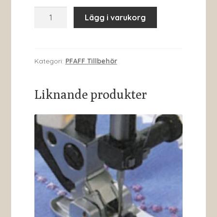
Stygnplåt
Lägg i varukorg
för
raksöm
820247096
mängd
Kategori:
PFAFF Tillbehör
Liknande produkter