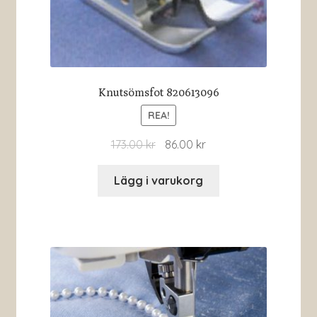
Knutsömsfot 820613096
REA!
173.00
kr
86.00
kr
Lägg i varukorg