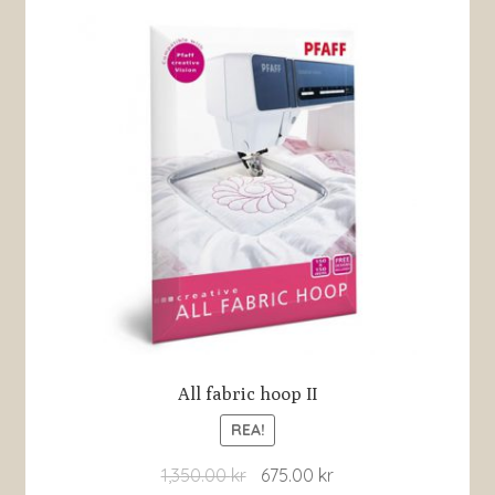
All fabric hoop II
REA!
1,350.00
kr
675.00
kr