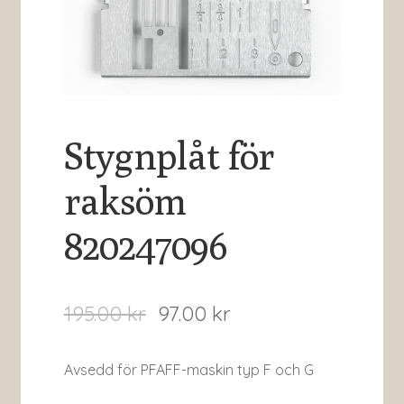
Stygnplåt för
raksöm
820247096
195.00
kr
97.00
kr
Avsedd för PFAFF-maskin typ F och G