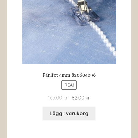
Pärlfot 4mm 820604096
REA!
165.00
kr
82.00
kr
Lägg i varukorg