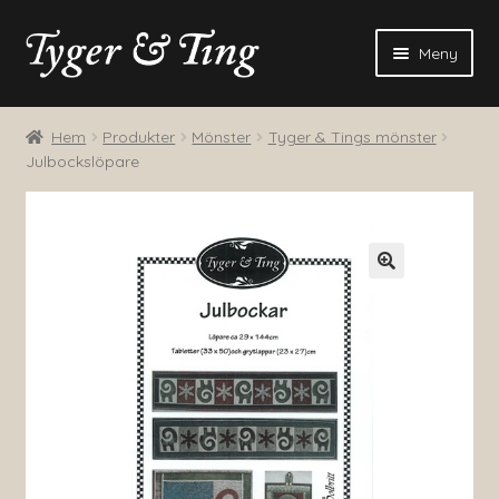
Hoppa
Hoppa
Meny
till
till
navigering
innehåll
Blogg
Hem
Produkter
Mönster
Tyger & Tings mönster
Julbockslöpare
Produkter