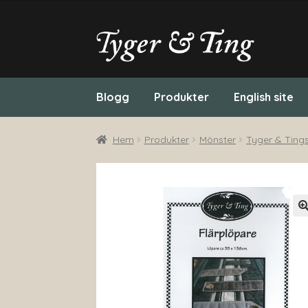
Hoppa
Hoppa
till
till
navigering
innehåll
Blogg
Produkter
English site
Hem
Produkter
Mönster
Tyger & Ting