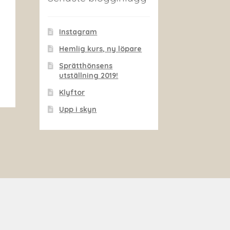
Instagram
Hemlig kurs, ny löpare
Sprätthönsens
utställning 2019!
Klyftor
Upp i skyn