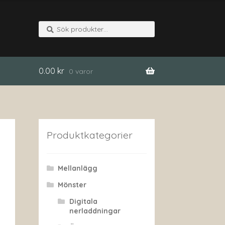
Sök
Sök
efter:
0.00
kr
0 varor
Produktkategorier
Mellanlägg
Mönster
Digitala
nerladdningar