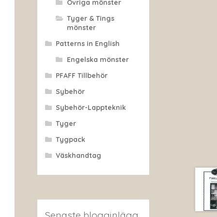
Övriga mönster
Tyger & Tings
mönster
Patterns in English
Engelska mönster
PFAFF Tillbehör
Sybehör
Sybehör-Lappteknik
Tyger
Tygpack
Väskhandtag
Senaste blogginlägg