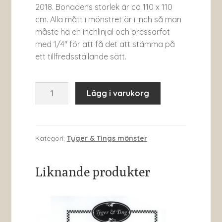
2018. Bonadens storlek är ca 110 x 110
cm. Alla mått i mönstret är i inch så man
måste ha en inchlinjal och pressarfot
med 1/4″ för att få det att stämma på
ett tillfredsställande sätt.
Adventsmysteriet
Lägg i varukorg
2018
mängd
Kategori:
Tyger & Tings mönster
Liknande produkter