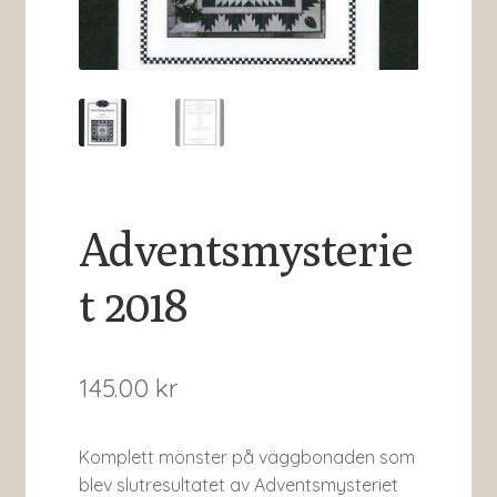
Adventsmysterie
t 2018
145.00
kr
Komplett mönster på väggbonaden som
blev slutresultatet av Adventsmysteriet